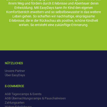
ihrem Weg und fördern durch Erlebnisse und Abenteuer deren
Entwicklung. Mit EasyDays kann Ihr Kind den eigenen
Komfortbereich erweitern und so selbstbewusster in das weitere
Leben gehen. So schaffen wir nachhaltige, einprägsame
Erlebnisse, die in der Rückschau als positive, schöne Kindheit
wirken. So entsteht eine zukünftige Erinnerung.
NÜTZLICHES
Unsere Partner
Über EasyDays
E-COMMERCE
AGB Tagescamps & Events
AGB Übernachtungscamps & Pauschalreisen
Zahlungsarten
Widerrufsbelehrung