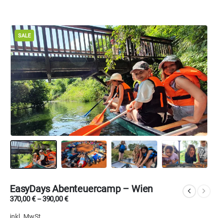
SALE
EasyDays Abenteuercamp – Wien
370,00
€
390,00
€
–
inkl. MwSt.