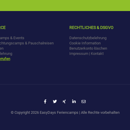
RCE
RECHTLICHES & DSGVO
amps & Events
Datenschutzbelehrung
chtungscamps & Pauschalreisen
Cookie Information
en
Benutzerkonto löschen
lehrung
Impressum | Kontakt
rrufen
© Copyright 2026 EasyDays Feriencamps | Alle Rechte vorbehalten