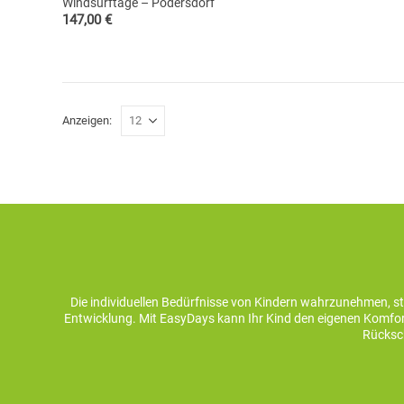
Windsurftage – Podersdorf
147,00
€
Anzeigen:
Die individuellen Bedürfnisse von Kindern wahrzunehmen, s
Entwicklung. Mit EasyDays kann Ihr Kind den eigenen Komfort
Rücksch