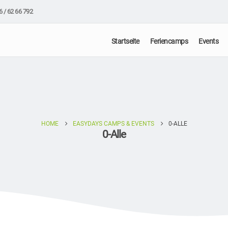
6 / 62 66 792
Startseite
Feriencamps
Events
HOME
EASYDAYS CAMPS & EVENTS
0-ALLE
0-Alle