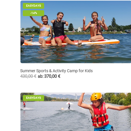
EASYDAYS
-14%
Summer Sports & Activity Camp for Kids
430,00
€
370,00
€
ab:
EASYDAYS