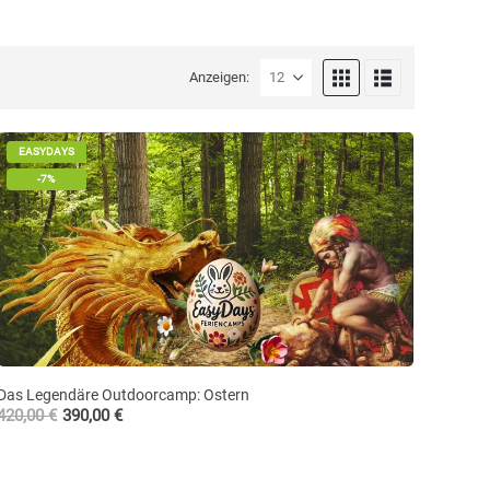
Anzeigen:
EASYDAYS
-7%
Das Legendäre Outdoorcamp: Ostern
420,00
€
390,00
€