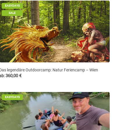
EASYDAYS
SALE
Das legendäre Outdoorcamp: Natur Feriencamp – Wien
360,00
€
ab:
EASYDAYS