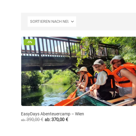
-5%
EasyDays Abenteuercamp – Wien
390,00
€
370,00
€
ab:
ab: