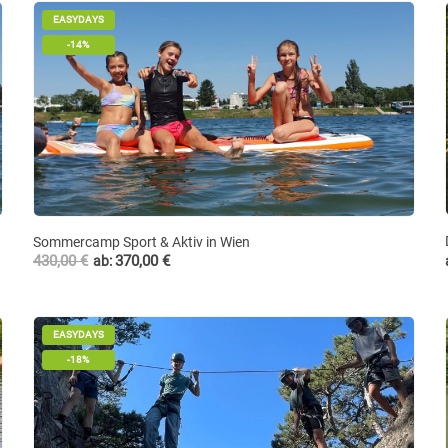
EASYDAYS
-14%
Sommercamp Sport & Aktiv in Wien
430,00
€
370,00
€
ab:
EASYDAYS
-18%