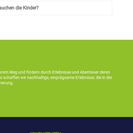
auchen die Kinder?
ihrem Weg und fördern durch Erlebnisse und Abenteuer deren
schaffen wir nachhaltige, einprägsame Erlebnisse, die in der
nnerung.