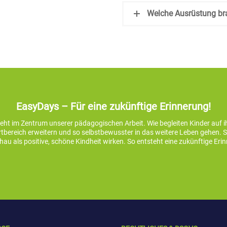
Welche Ausrüstung br
EasyDays – Für eine zukünftige Erinnerung!
teht im Zentrum unserer pädagogischen Arbeit. Wie begleiten Kinder auf 
bereich erweitern und so selbstbewusster in das weitere Leben gehen. So 
au als positive, schöne Kindheit wirken. So entsteht eine zukünftige Eri