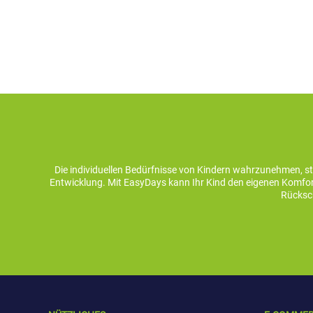
Die individuellen Bedürfnisse von Kindern wahrzunehmen, s
Entwicklung. Mit EasyDays kann Ihr Kind den eigenen Komfort
Rücksch