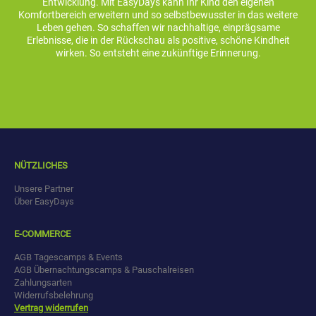
Entwicklung. Mit EasyDays kann Ihr Kind den eigenen
Komfortbereich erweitern und so selbstbewusster in das weitere
Leben gehen. So schaffen wir nachhaltige, einprägsame
Erlebnisse, die in der Rückschau als positive, schöne Kindheit
wirken. So entsteht eine zukünftige Erinnerung.
NÜTZLICHES
Unsere Partner
Über EasyDays
E-COMMERCE
AGB Tagescamps & Events
AGB Übernachtungscamps & Pauschalreisen
Zahlungsarten
Widerrufsbelehrung
Vertrag widerrufen