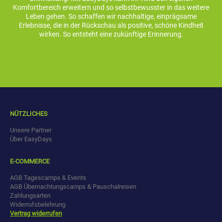
Komfortbereich erweitern und so selbstbewusster in das weitere
Leben gehen. So schaffen wir nachhaltige, einprägsame
Erlebnisse, die in der Rückschau als positive, schöne Kindheit
wirken. So entsteht eine zukünftige Erinnerung.
NÜTZLICHES
Unsere Partner
Über EasyDays
E-COMMERCE
AGB Tagescamps & Events
AGB Übernachtungscamps & Pauschalreisen
Zahlungsarten
Widerrufsbelehrung
Vertrag widerrufen