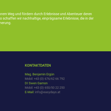
ihrem Weg und fördern durch Erlebnisse und Abenteuer deren
schaffen wir nachhaltige, einprägsame Erlebnisse, die in der
nnerung.
KONTAKTDATEN
Mag. Benjamin Ergün
Mobil: +43 (0) 676/62 66 792
DI Swen Gamon
Mobil: +43 (0) 650/50 22 250
E-Mail:
info@easydays.at