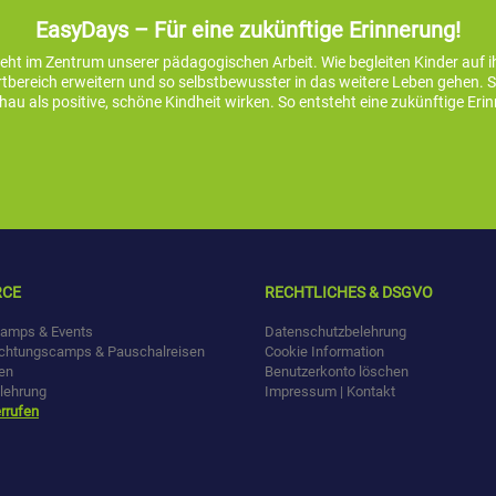
EasyDays – Für eine zukünftige Erinnerung!
teht im Zentrum unserer pädagogischen Arbeit. Wie begleiten Kinder auf 
bereich erweitern und so selbstbewusster in das weitere Leben gehen. So 
au als positive, schöne Kindheit wirken. So entsteht eine zukünftige Eri
RCE
RECHTLICHES & DSGVO
amps & Events
Datenschutzbelehrung
chtungscamps & Pauschalreisen
Cookie Information
en
Benutzerkonto löschen
lehrung
Impressum | Kontakt
rrufen