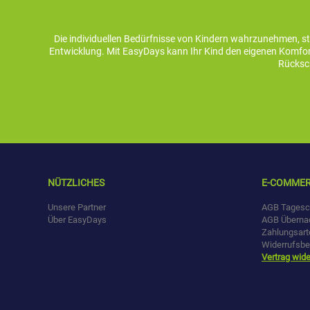
Die individuellen Bedürfnisse von Kindern wahrzunehmen, s
Entwicklung. Mit EasyDays kann Ihr Kind den eigenen Komfort
Rücksch
NÜTZLICHES
E-COMME
Unsere Partner
AGB Tagesc
Über EasyDays
AGB Überna
Zahlungsart
Widerrufsbe
Vertrag wide